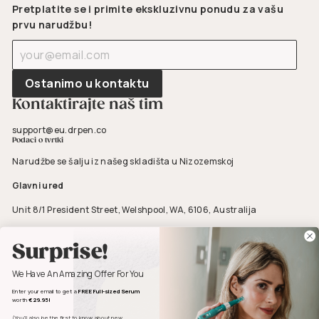
Pretplatite se i primite ekskluzivnu ponudu za vašu
prvu narudžbu!
Unesite
Pretplati
svoju
se
e-
Ostanimo u kontaktu
poštu
Kontaktirajte naš tim
support@eu.drpen.co
Podaci o tvrtki
Narudžbe se šalju iz našeg skladišta u Nizozemskoj
Glavni ured
Unit 8/1 President Street, Welshpool, WA, 6106, Australija
ABN 23 606 860 806
Surprise!
We Have An Amazing Offer For You
Enter your email to get a
FREE Full-sized Serum
worth
€29.95!
(You’ll also be the first to know about new