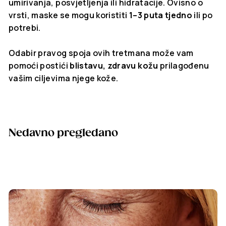
umirivanja, posvjetljenja ili hidratacije. Ovisno o
vrsti, maske se mogu koristiti
1–3 puta tjedno
ili po
potrebi.
Odabir pravog spoja ovih tretmana može vam
pomoći postići
blistavu, zdravu kožu
prilagođenu
vašim ciljevima njege kože.
Nedavno pregledano