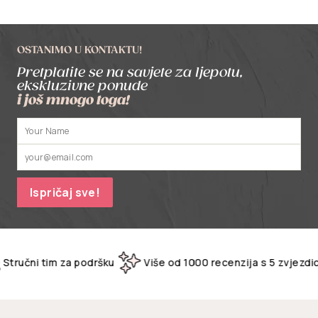
OSTANIMO U KONTAKTU!
Pretplatite se na savjete za ljepotu,
ekskluzivne ponude
i još mnogo toga!
Unesite
Pretplati
svoju
se
e-
poštu
Ispričaj sve!
učni tim za podršku
Više od 1000 recenzija s 5 zvjezdica