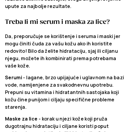
upute za najbolje rezultate.
Treba li mi serum i maska za lice?
Da, preporučuje se korištenje i seruma i maski jer
mogu činiti čuda za vašu kožu ako ih koristite
redovito! Bilo da želite hidrataciju, sjaj ili ciljanu
njegu, možete ih kombinirati prema potrebama
vaše kože.
Serumi
- lagane, brzo upijajuće i uglavnom na bazi
vode, namijenjene za svakodnevnu upotrebu.
Prepuni su vitamina i hidratantnih sastojaka koji
kožu čine punijom i ciljaju specifične probleme
starenja.
Maske za lice
- korak u njezi kože koji pruža
dugotrajnu hidrataciju i ciljane koristi poput