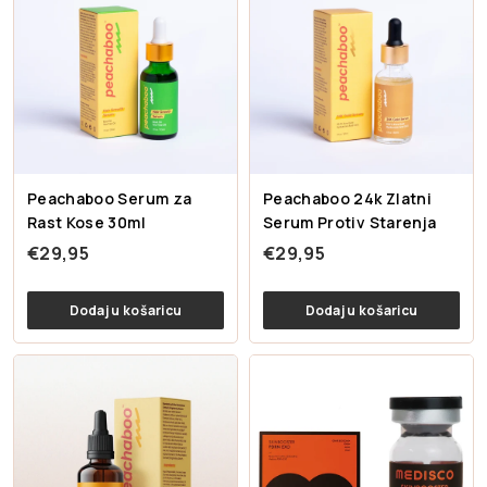
Peachaboo Serum za
Peachaboo 24k Zlatni
Rast Kose 30ml
Serum Protiv Starenja
€
€
€29,95
€29,95
2
2
9
9
Dodaj u košaricu
Dodaj u košaricu
,
,
9
9
5
5