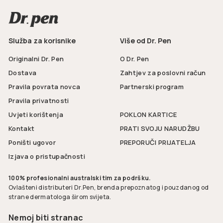
Služba za korisnike
Više od Dr. Pen
Originalni Dr. Pen
O Dr. Pen
Dostava
Zahtjev za poslovni račun
Pravila povrata novca
Partnerski program
Pravila privatnosti
Uvjeti korištenja
POKLON KARTICE
Kontakt
PRATI SVOJU NARUDŽBU
Poništi ugovor
PREPORUČI PRIJATELJA
Izjava o pristupačnosti
100% profesionalni australski tim za podršku.
Ovlašteni distributeri Dr.Pen, brenda prepoznatog i pouzdanog od
strane dermatologa širom svijeta.
Nemoj biti stranac