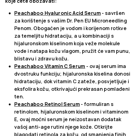
koje ćete obožavati:
Peachaboo Hyaluronic Acid Serum
- savršen
za korištenje s vašim Dr. Pen EU Microneedling
Penom. Obogaćen je vodom i korijenom rotkve
za temeljitu hidrataciju, a u kombinaciji s
hijaluronskom kiselinom koja veže molekule
vode i natapa kožu vlagom, pružit će vam punu,
blistavu i zdravu kožu.
Peachaboo Vitamin C Serum
- ovaj serum ima
dvostruku funkciju; hijaluronska kiselina donosi
hidrataciju, dok vitamin C zateže, posvjetljuje i
eksfolira kožu, otkrivajući prekrasan pomlađeni
ten.
Peachaboo Retinol Serum
- formuliran s
retinolom, hijaluronskom kiselinom i vitaminom
E, ovaj moćni serum je neizostavan dodatak
vašoj anti-age rutini njege kože. Otkrijte
blagodati retinola za kožu, od smanjenja finih