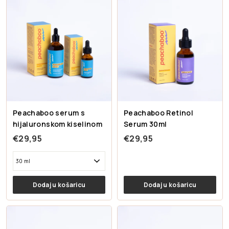
5
5
Peachaboo serum s
Peachaboo Retinol
hijaluronskom kiselinom
Serum 30ml
€
€29,95
€29,95
2
9
,
Dodaj u košaricu
Dodaj u košaricu
9
5