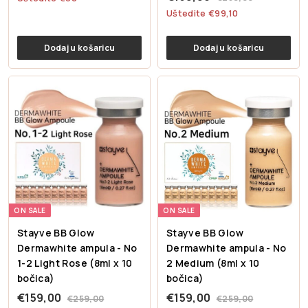
o
d
9
r
e
2
1
1
Uštedite €99,10
9
d
o
o
d
5
5
9
,
9
a
v
d
o
9
Dodaj u košaricu
,
Dodaj u košaricu
0
,
j
n
a
v
,
0
0
0
n
a
j
n
0
9
0
a
c
n
a
0
c
i
a
c
i
j
c
i
j
e
i
j
e
n
j
e
n
a
e
n
a
n
a
a
ON SALE
ON SALE
Stayve BB Glow
Stayve BB Glow
Dermawhite ampula - No
Dermawhite ampula - No
1-2 Light Rose (8ml x 10
2 Medium (8ml x 10
bočica)
bočica)
P
€
R
P
€
R
€159,00
€159,00
€
€
€259,00
€259,00