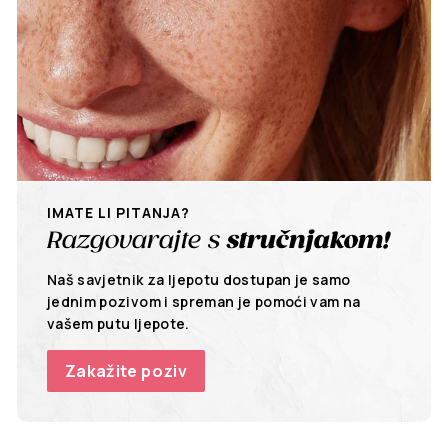
IMATE LI PITANJA?
Razgovarajte s
stručnjakom!
Naš savjetnik za ljepotu dostupan je samo
jednim pozivom i spreman je pomoći vam na
vašem putu ljepote.
Zakažite poziv