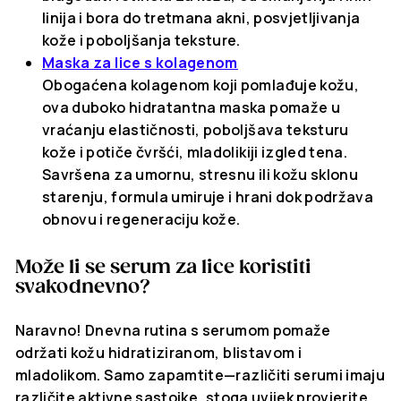
linija i bora do tretmana akni, posvjetljivanja
kože i poboljšanja teksture.
Maska za lice s kolagenom
Obogaćena kolagenom koji pomlađuje kožu,
ova duboko hidratantna maska pomaže u
vraćanju elastičnosti, poboljšava teksturu
kože i potiče čvršći, mladolikiji izgled tena.
Savršena za umornu, stresnu ili kožu sklonu
starenju, formula umiruje i hrani dok podržava
obnovu i regeneraciju kože.
Može li se serum za lice koristiti
svakodnevno?
Naravno! Dnevna rutina s serumom pomaže
održati kožu hidratiziranom, blistavom i
mladolikom. Samo zapamtite—različiti serumi imaju
različite aktivne sastojke, stoga uvijek provjerite