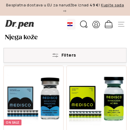
Preskoči
Besplatna dostava u EU za narudžbe iznad
49 €
!
Kupite sada
na
⇨
Pauziraj
sadržaj
prezentaciju
D
slajdova
PRETRAŽI
NAVI
r.
Njega kože
P
e
n
Filters
E
U
ON SALE