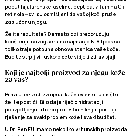
poput hijaluronske kiseline, peptida, vitamina C i
retinola—svi su osmišljeni da vašoj koži pruže
zasluženu njegu.
Želite rezultate? Dermatolozi preporučuju
korištenje novog seruma najmanje 6–8 tjedana—
toliko traje potpuna obnova stanica vaše kože.
Budite strpljivi i uskoro ćete vidjeti zdrav sjaj!
Koji je najbolji proizvod za njegu kože
za vas?
Pravi proizvodi za njegu kože ovise o tome što
želite postići! Bilo da je riječ o hidrataciji,
posvjetljenju ili borbi protiv finih linija, postoji
rješenje za svaki problem kože i svaki budžet.
U Dr. Pen EU imamo nekoliko vrhunskih proizvoda