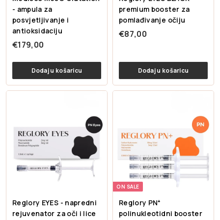
- ampula za
premium booster za
posvjetljivanje i
pomlađivanje očiju
antioksidaciju
€
€87,00
€
€179,00
8
1
7
7
,
Dodaj u košaricu
Dodaj u košaricu
9
0
,
0
0
0
ON SALE
Reglory EYES - napredni
Reglory PN⁺
rejuvenator za oči i lice
polinukleotidni booster