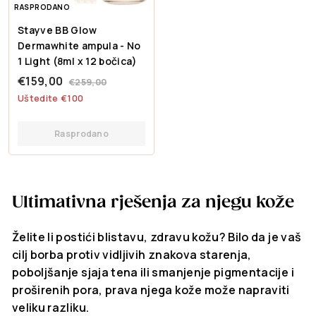
RASPRODANO
Stayve BB Glow
Dermawhite ampula - No
1 Light (8ml x 12 bočica)
P
€
R
€159,00
€
€259,00
r
e
2
1
Uštedite €100
o
d
5
5
9
d
o
9
Rasprodano
,
a
v
,
0
j
n
0
0
n
a
0
a
c
Ultimativna rješenja za njegu kože
c
i
i
j
j
e
Želite li postići blistavu, zdravu kožu? Bilo da je vaš
e
n
cilj borba protiv vidljivih znakova starenja,
n
a
poboljšanje sjaja tena ili smanjenje pigmentacije i
a
proširenih pora, prava njega kože može napraviti
veliku razliku.