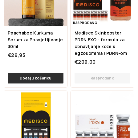
RASPRODANO
Peachaboo Kurkuma
Medisco Skinbooster
Serum za Posvjetljivanje
PDRN EXO - formula za
30ml
obnavljanje kože s
egzosomima i PDRN-om
€
€29,95
€
€209,00
2
2
9
0
,
Dodaj u košaricu
Rasprodano
9
9
,
5
0
0