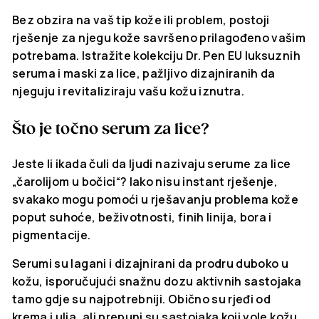
Bez obzira na vaš tip kože ili problem, postoji
rješenje za njegu kože savršeno prilagođeno vašim
potrebama. Istražite kolekciju Dr. Pen EU luksuznih
seruma i maski za lice, pažljivo dizajniranih da
njeguju i revitaliziraju vašu kožu iznutra.
Što je točno serum za lice?
Jeste li ikada čuli da ljudi nazivaju serume za lice
„čarolijom u bočici“? Iako nisu instant rješenje,
svakako mogu pomoći u rješavanju problema kože
poput suhoće, beživotnosti, finih linija, bora i
pigmentacije.
Serumi su lagani i dizajnirani da prodru duboko u
kožu, isporučujući snažnu dozu aktivnih sastojaka
tamo gdje su najpotrebniji. Obično su rjeđi od
krema i ulja, ali prepuni su sastojaka koji vole kožu